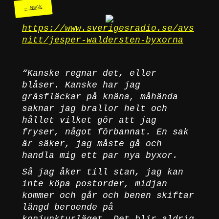
← Back
https://www.sverigesradio.se/avs
nitt/jesper-waldersten-byxorna
“Kanske regnar det, eller
blåser. Kanske har jag
gräsfläckar på knäna, måhända
saknar jag brallor helt och
hållet vilket gör att jag
fryser, något förbannat. En sak
är säker, jag måste gå och
handla mig ett par nya byxor.
Så jag åker till stan, jag kan
inte köpa postorder, midjan
kommer och går och benen skiftar
längd beroende på