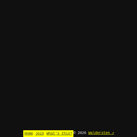
© 2026
Waldersten ↗
Home
Join
What's this?