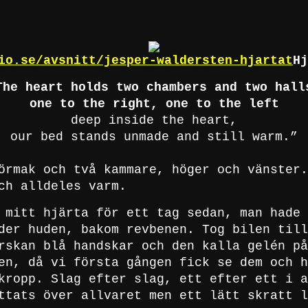
io.se/avsnitt/jesper-waldersten-hjartat
Hj
The heart holds two chambers and two hall
one to the right, one to the left
deep inside the heart,
our bed stands unmade and still warm.”
örmak och två kammare, höger och vänster.
ch alldeles varm.
 mitt hjärta för ett tag sedan, man hade 
der huden, bakom revbenen. Tog bilen till
rskan blå handskar och den kalla gelén på
en, då vi första gången fick se dem och h
kropp. Slag efter slag, ett efter ett i a
ttats över allvaret men ett lätt skratt l