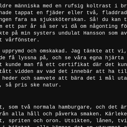
ldre människa med en rufsig koltrast i br
hade tappat en fjäder eller två, fladdrad
ngen fara sa sjuksköterskan. Så! du kan t
m ett par år så ser vi då om någonting fö
kte på min systers undulat Hansson som av
t vårfönster.
 upprymd och omskakad. Jag tänkte att vi,
de få lyssna på, och se våra egna hjärta 
t kunde man få ett certifikat där det kun
tått vidden av vad det innebär att ha til
 heder och samvete att bära det i mål uta
, så pris ske natur.
t, som två normala hamburgare, och det är
rån alla håll och påverka smaken. Kärleke
t, spriten och oron. Utsikten, lånen, tvi