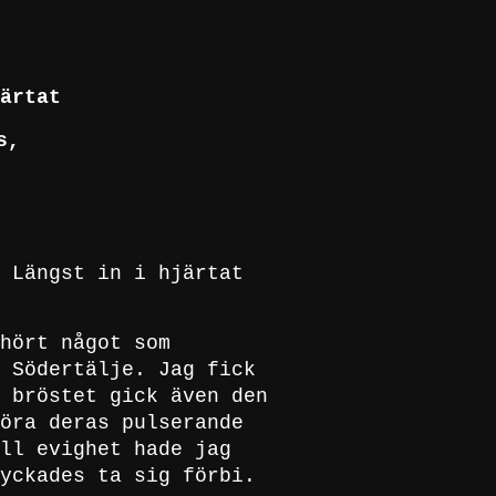
ärtat
s,
 Längst in i hjärtat
hört något som
 Södertälje. Jag fick
 bröstet gick även den
öra deras pulserande
ll evighet hade jag
yckades ta sig förbi.