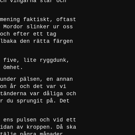
ch vingarna slår och
mening faktiskt, oftast
 Mordor slinker ur oss
och efter ett tag
lbaka den rätta färgen
 five, lite ryggdunk,
 ömhet.
under pälsen, en annan
on år och det var vi
tänderna var dåliga och
r du sprungit på. Det
 ens pulsen och vid ett
idan av kroppen. Då ska
tälje några månader