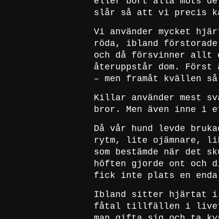
eller bort alla möts de
slår så att vi precis k
Vi använder mycket hjär
röda, ibland förstorade
och då försvinner allt 
återuppstår dom. Först 
– men framåt kvällen så
Killar använder mest sv
bror. Men även inne i e
Då vår hund levde bruka
rytm, lite ojämnare, li
som bestämde när det sk
höften gjorde ont och d
fick inte plats en enda
Ibland sitter hjärtat i
fåtal tillfällen i live
man gifta sig och ta ky