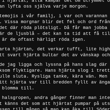
 i hjärtat, alla kämpar det om utrymmet o
an lyfta oss själva varje morgon.
temojis i vår familj, i var och varannan 
. Vissa morgnar blir det fel och ord från
det där röda plötsligt. Då får man jobba 
är de ljusblå – det kan ta tid att få til
 är de oftast härligt röda igen.
arta hjärtan, det verkar tufft, lite high
tt svart hjärta bultar det av vänskap och
de jag ligga och lyssna på hans slag där 
ksom flyktigare. Hans hjärta slog i trett
ulle sluta. Rysliga tanke, kära vän. Men 
itt hjärta var till bredden fyllt av änga
 blomma till.
 halsgropen, andra gånger finner man inte
t känns det som att hjärtat pumpar på uts
ssen till månen så man kan åka till Söder