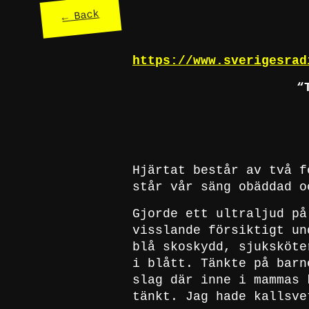
← Back
https://www.sverigesrad
“
Hjärtat består av två f
står vår säng obäddad o
Gjorde ett ultraljud på
visslande försiktigt un
blå skoskydd, sjuksköte
i blått. Tänkte på barn
slag där inne i mammas 
tänkt. Jag hade kallsve